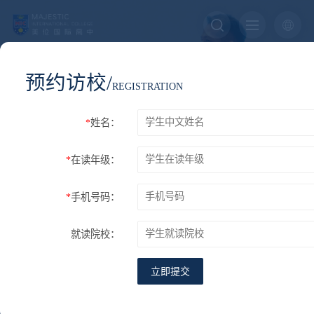
预约访校/
COMMON EDUCATION
REGISTRATION
家校共育
*
姓名：
*
在读年级：
您的位置：
首页
校园生活
家校共育
*
手机号码：
校园活动
食宿安排
到校指南
家校共育
爱丁堡公爵奖
就读院校：
立即提交
家校同心，共育未来 美伦国际高中第九届