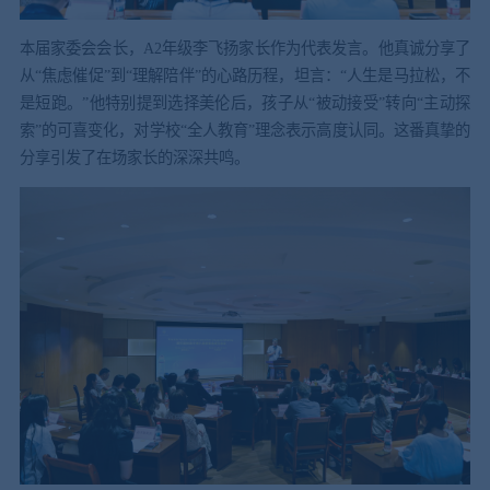
本届家委会会长，A2年级李飞扬家长作为代表发言。他真诚分享了
从“焦虑催促”到“理解陪伴”的心路历程，坦言：“人生是马拉松，不
是短跑。”他特别提到选择美伦后，孩子从“被动接受”转向“主动探
索”的可喜变化，对学校“全人教育”理念表示高度认同。这番真挚的
分享引发了在场家长的深深共鸣。