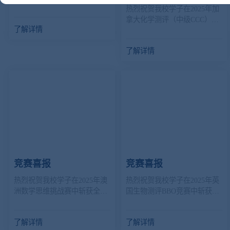
热烈祝贺我校学子在2025年加
拿大化学测评（中级CCC）竞
了解详情
赛中斩获全球银奖、铜奖、区
域优秀奖和全球杰出奖！
了解详情
竞赛喜报
竞赛喜报
热烈祝贺我校学子在2025年澳
热烈祝贺我校学子在2025年英
洲数学思维挑战赛中斩获全球
国生物测评BBO竞赛中斩获全
金奖和数学技能奖！
球金奖、全球优秀奖和全球入
围奖！
了解详情
了解详情