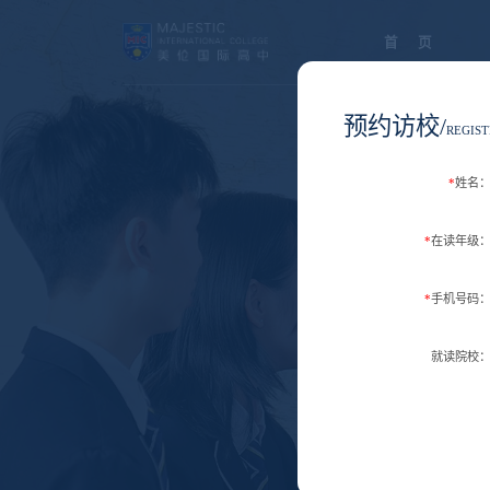
首 页
预约访校/
REGIST
*
姓名
*
在读年级
*
手机号码
就读院校