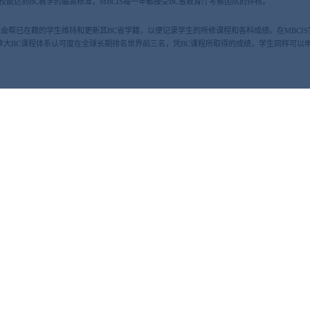
能达到BC教学的最高标准，MBCIS每一年都接受BC省教育厅考察团队的评核。
也会帮已在籍的学生维持和更新其BC省学籍，以便记录学生的所修课程和各科成绩。在MBCI
oma。 加拿大BC课程体系认可度在全球长期排名世界前三名，凭BC课程所取得的成绩，学生同
三大优势
加拿大本土学生一致
价，不只是考试分数