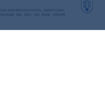
S完成BC省高中课程并成功毕业的学生，会被授予与加拿大
样可以申请包括英国、美国、加拿大、澳洲、新加坡、中国香港等