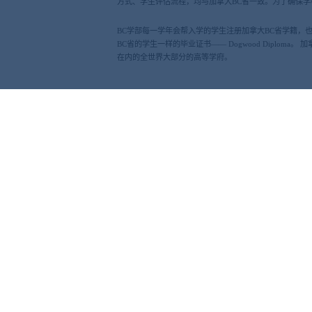
方式、学生评估流程，均与加拿大BC省一致。为了确保学校
BC学部每一学年会帮入学的学生注册加拿大BC省学籍，
BC省的学生一样的毕业证书—— Dogwood Dipl
在内的全世界大部分的高等学府。
选择加拿大BC高中课程有
学分制：3-4年修满80个学分即可毕业
全英授课：全外教授课，所修读课程与
综合考核：成绩评价包括教师过程性评
毕业即拿加拿大高中毕业证书