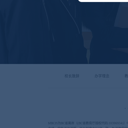
校长致辞
办学理念
MBCIS为BC省离岸（(BC省教育厅授权代码:10396