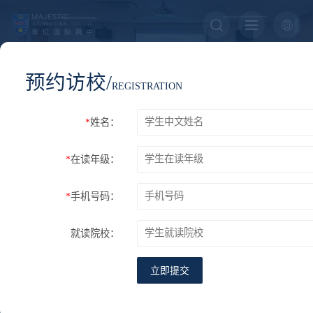
预约访校/
GUIDANCE
REGISTRATION
升学指导
*
姓名：
*
在读年级：
您的位置：
首页
学术支持
升学指导
*
手机号码：
教学教研
升学指导
培优项目
学术竞赛
雅思与托福
就读院校：
立即提交
每一次大考后，填报学校申请志愿是学生要面临的一个人生至关重