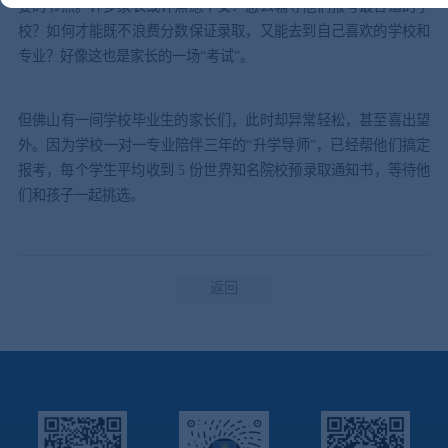
要的节点。许多家长或许焦虑不安：怎么辅导他们报考最合适的学
校？如何才能既不浪费分数保证录取，又能去到自己喜欢的学校和
专业？好像这也是家长的一场“考试”。
但佛山有一间学校毕业生的家长们，此时却异常轻松，甚至喜出望
外。因为学校一对一专业陪伴三年的“升学导师”，已经帮他们搞定
报考，每个学生平均收到 5 份世界知名院校预录取通知书，等待他
们和孩子一起挑选。
返回