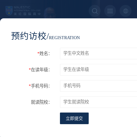
预约访校/
NEWS
REGISTRATION
美伦新闻
*
姓名：
*
在读年级：
您的位置：
首页
关于我们
美伦新闻
*
手机号码：
认证
校长团队
教师团队
升学成果
美伦美景
美伦新闻
就读院校：
立即提交
CTB全球决赛再创佳绩，创新思维闪耀哈