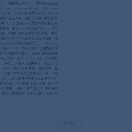
。 质量保证 多年来，澳大利亚在建立
new window)》（Education
与标准署（TEQSA）等。 求学环境 澳大利亚是一个公认
家和人道主义者，他们或改变了我们的世
000 人，这些科研人员为澳大利亚的研究
规模最大、最多元化的科研机构之一，其与
航空、环境和自然资源等众多领域。 教育
洲院校的学科水准在世界上名列前茅，尤
入专业领域的基础学历。 学士学位
时 - 4年） 如果学士学位课程成绩优
课程中学到的各项技巧，或在新领域拓展知
学位（课时 - 1-2年） 硕士学位课程
，持学士学位入读则需两年。 博士学位
间 事件 8-12月 择校，准备学术、雅
，准备学术考试及语言考试 5-6月 （7月
入学）已获有条件录取换取无条件录取 9-
入学）办理签证，预定机票等临行准备 留学澳
 其他地区：16000 通常为1-2年 本科课程
46500 通常需2年 理科 29200-44500 临
下一篇