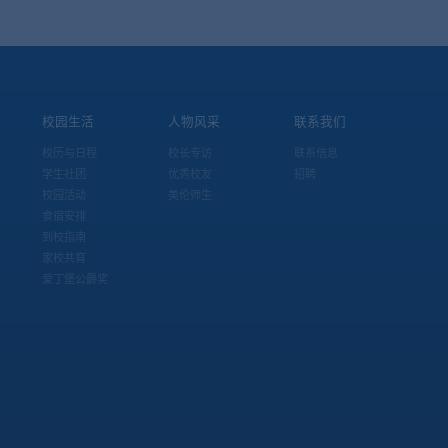
校园生活
人物风采
联系我们
校历与日程
校长专访
联系信息
学生社团
优秀校友
招聘
校园活动
美伦师生
食宿安排
到校指南
家校共育
爱丁堡公爵奖