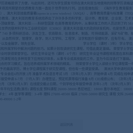
学历资格提供了方便，与此同时，还可为学生颁发可供在澳大利亚当地使用的同等学历资格证书
期望的优质教育方面一直处于世界领先行列。这些措施包括： 《海外学生教育服务法(opens in a 
nts (ESOS) Act）、澳大利亚技能质量署(opens in a new window)（ASQA）、高等教育质量
的教育。澳大利亚的教育系统培养出了许许多多的科学家、设计师、教育家、企业家、艺术
级荣誉。 澳大利亚——科研型国家 在高等教育机构中，从事研发工作的人员达到了约 50,
名世界的联邦科学与工业研究组织（CSIRO）是澳大利亚最大的政府研发机构，也是世界上
了 740 多项科研活动，涉及卫生、农商联合、信息技术、制造、可持续能源、采矿与矿物、
程，从自然科学、管理学、商学，到人文学科、工程学、法学和医疗保健科学，应有尽有。 澳
、会计以及金融学，领先全球。 学士学位 （课时 - 3年） 学士学位是进
和所属学科中解決问题的技巧。如果计划攻读研究生课程，可借此奠定基础。 荣誉学士学位（课
业时获得荣誉学位。 研究生毕业证书（课时 - 6个月） 研究生毕业证书课程将拓宽在本科
究生文凭课程将在多种背景下应用知识体系，从事专业或高技能的工作，並为今后深造打下基础。 硕士
结合的学习模式，旨在培养成所属学术领域的精英。 持荣誉学士学位入读硕士学位课程需一年
可授予的最高学历，博士学位课程属于研究型课程，但也有一些课堂授课。 澳洲大学申请时间表 时
分专业会在4月开放 2月 准备学术及语言考试 3月 （次年2月入学）开始申请 4月 完成在线申请
受申请 6-7月 （7月入学）办理签证，预定机票等临行准备 8月 CIE成绩公布；（次年2月
-12月 （次年2月入学）在线提交截止日期，个别学校全年接受申请 次年1-2月 （次年2月
生活费(澳币) 课程长度 预科课程 26000-38000 悉尼地区：18000 墨尔本地区：18000
：4年 医学等课程：3-4年 理科 27600-48500 临床 27600-50000 研究生 课程 文科 26400-
0-49000 1-2年
返回列表