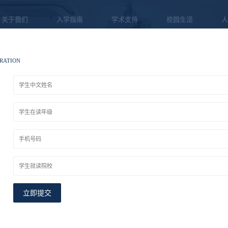
关于我们
入学指南
学术支持
校园生活
人
RATION
：
：
：
Apply for plannin
申请规划及指南
：
立即提交