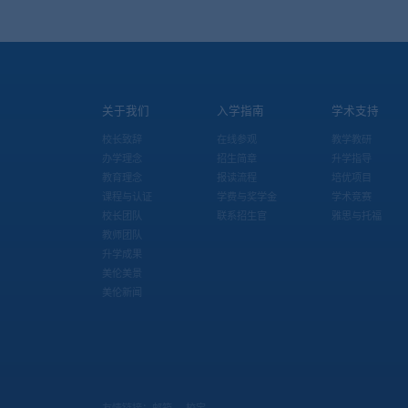
关于我们
入学指南
学术支持
校长致辞
在线参观
教学教研
办学理念
招生简章
升学指导
教育理念
报读流程
培优项目
课程与认证
学费与奖学金
学术竞赛
校长团队
联系招生官
雅思与托福
教师团队
升学成果
美伦美景
美伦新闻
友情链接：
邮箱
校宝