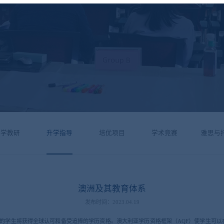
教学教研
升学指导
培优项目
学术竞赛
雅思与
澳洲及其教育体系
发布时间：2023.04.19
学的学生将获得全球认可和备受追捧的学历资格。澳大利亚学历资格框架（AQF）使学生可