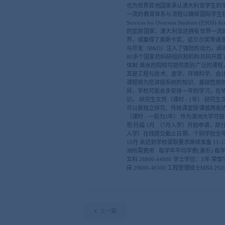
也为世界其他国家承认澳大利亚学生的
一流的教育体系与流程以确保国际学生获得其所
Services for Overseas Stude
的宜居国家，澳大利亚还拥有世界一流
界，或赢得了奥斯卡奖、诺贝尔奖等诸多顶
与开发（R&D）注入了强劲的动力。闻
80多个国家的科研组织和机构共同开展
体制 澳洲的院校可提供类別广泛的课
其是工程与技术、医学、环境科学
课程将为您讲授系统的知识、基础性原则
异，学校可能会多安排一年的学习，在毕
识。 研究生文凭（课时 - 1年） 研
可以是独立研究、传统课堂授课或两者
（课时 - 一般为3年） 作为澳洲大学
思/托福 1月 （7月入学）开始申请，部
入学）在线提交截止日期，个别学校全年接
10月 未达到学校录取要求继续准备 11
洲所需费用 每学年平均学费(澳币) 每学年平均
文科 26800-44000 学士学位：3年 荣誉学士
床 29600-46500 工程管理硕士MBA 2920
上一篇