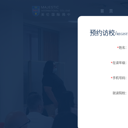
首 页
预约访校/
REGIST
*
姓名
*
在读年级
*
手机号码
就读院校