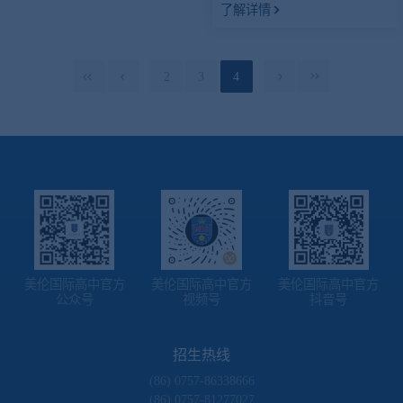
了解详情
出色，斩获佳绩
2
3
4
美伦国际高中官方
美伦国际高中官方
美伦国际高中官方
公众号
视频号
抖音号
招生热线
(86) 0757-86338666
(86) 0757-81277027