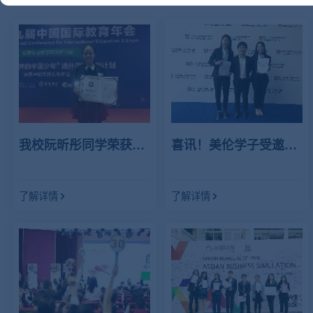
我校阮昕彤同学荣获招
喜讯！美伦学子受邀出
行2018“寻找改变世界
席剑桥卓越学子颁奖典
的中国少年”全国总决
礼
了解详情
了解详情
赛二等奖