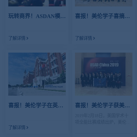
玩转商界！ASDAN模拟
喜报！美伦学子喜摘
商业竞赛广东区域赛在
ASDAN模拟商赛中山赛
美伦国际学校举办
区金奖！
了解详情
了解详情
喜报！美伦学子在英国
喜报！美伦学子获美国
物理奥赛中斩获一银一
学术十项全能艺术银
2019年2月18日，美国学术十
项全能比赛成绩出炉，美伦国
铜
奖、学校获最佳组织
了解详情
际学校参赛学子在全国150所
奖！
国际学校的竞争压力下，发挥