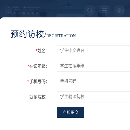
预约访校/
COMPETITION
REGISTRATION
学术竞赛
*
姓名：
*
在读年级：
您的位置：
首页
学术支持
学术竞赛
*
手机号码：
教学教研
升学指导
培优项目
学术竞赛
雅思与托福
就读院校：
立即提交
学术竞赛