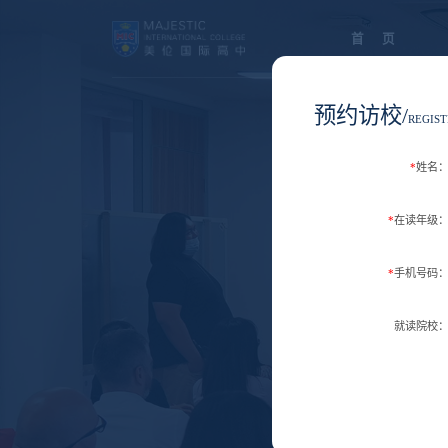
首 页
预约访校/
REGIST
*
姓名
*
在读年级
*
手机号码
就读院校