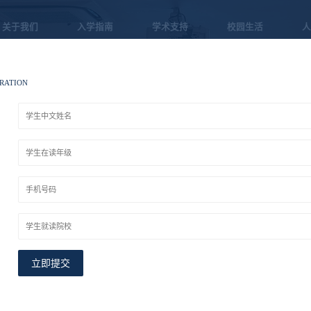
关于我们
入学指南
学术支持
校园生活
人
RATION
：
：
：
IELTS & TOEFL
雅思与托福
：
立即提交