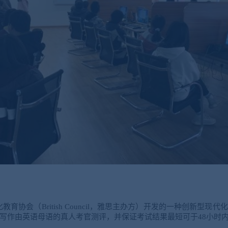
文化教育协会（British Council，雅思主办方）开发的一种创新型
写作由英语母语的真人考官测评，并保证考试结果最短可于48小时