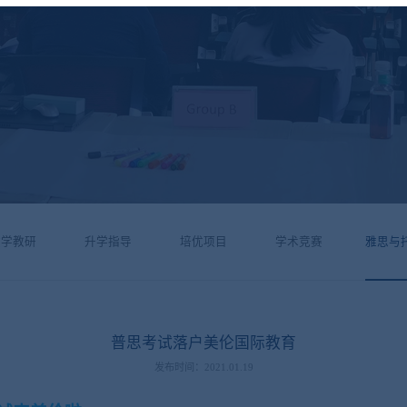
教学教研
升学指导
培优项目
学术竞赛
雅思与
普思考试落户美伦国际教育
发布时间：2021.01.19